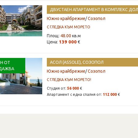
Южно крайбрежие
/
Созопол
С ГЛЕДКА КЪМ МОРЕТО
Площ:
48.00
кв.м
139 000
Цена:
€
АСОЛ (ASSOLE), СОЗОПОЛ
Н ОТ
ДАЖБА
Южно крайбрежие
/
Созопол
С ГЛЕДКА КЪМ МОРЕТО!
Студия от:
56 000
€
Апартамент с една спалня от:
112 000
€