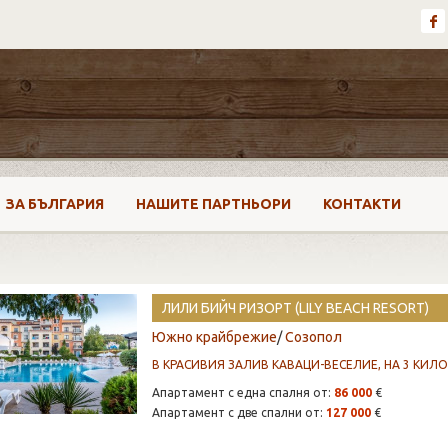
ЗА БЪЛГАРИЯ
НАШИТЕ ПАРТНЬОРИ
КОНТАКТИ
ЛИЛИ БИЙЧ РИЗОРТ (LILY BEACH RESORT)
Южно крайбрежие
/
Созопол
В КРАСИВИЯ ЗАЛИВ КАВАЦИ-ВЕСЕЛИЕ, НА 3 КИ
Апартамент с една спалня от:
86 000
€
Апартамент с две спални от:
127 000
€