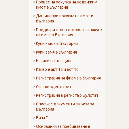
Процес на покупка на недвижим
имот в България
Данъци при покупка на имот в
България
Предварителен договор за покупка
на имот в България
Купи къща в България
Купи земя в България
Начини на плащане
Какво е акт 15 и акт 16
Регистрация на фирма в България
Счетоводен отчет
Регистрация в регистър Булстат
Списък с документи за виза за
България
Виза D
Основания за пребиваване в