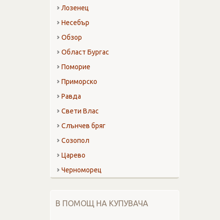
Лозенец
Несебър
Обзор
Област Бургас
Поморие
Приморско
Равда
Свети Влас
Слънчев бряг
Созопол
Царево
Черноморец
В ПОМОЩ НА КУПУВАЧА