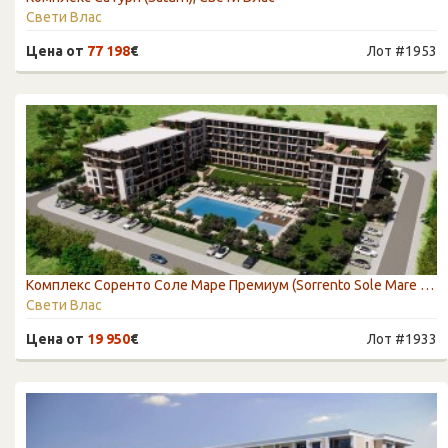
Свети Влас
Цена от
77 198
€
Лот #1953
Комплекс Соренто Соле Маре Премиум (Sorrento Sole Mare Premium), Святой Влас
Свети Влас
Цена от
19 950
€
Лот #1933