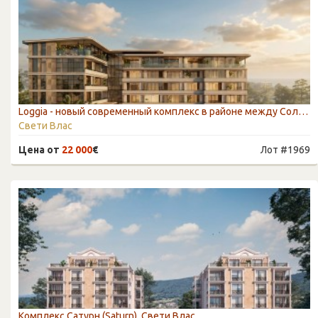
Loggia - новый современный комплекс в районе между Солнечным Берегом и Свети Власом
Свети Влас
Цена от
22 000
€
Лот #1969
Комплекс Сатурн (Saturn), Свети Влас