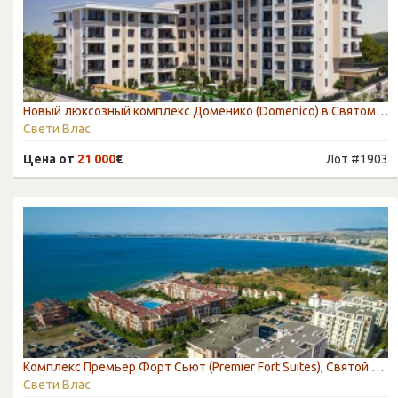
Новый люксозный комплекс Доменико (Domenico) в Святом Власе
Свети Влас
Цена от
21 000
€
Лот #1903
Kомплекс Премьер Форт Сьют (Premier Fort Suites), Святой Влас
Свети Влас