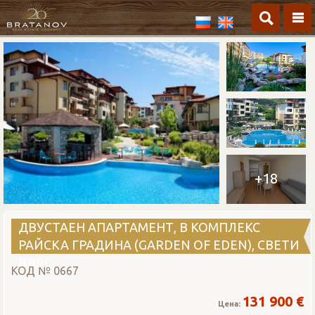
Начало
/
Южно крайбрежие
/
Апартамент с една спалня
/
Свети Влас
/
Двустаен апартамент, в комплекс Райска Градина (Garden Of Eden), Свети
Влас
+18
ДВУСТАЕН АПАРТАМЕНТ, В КОМПЛЕКС
РАЙСКА ГРАДИНА (GARDEN OF EDEN), СВЕТИ
ВЛАС
КОД № 0667
131 900 €
Цена: