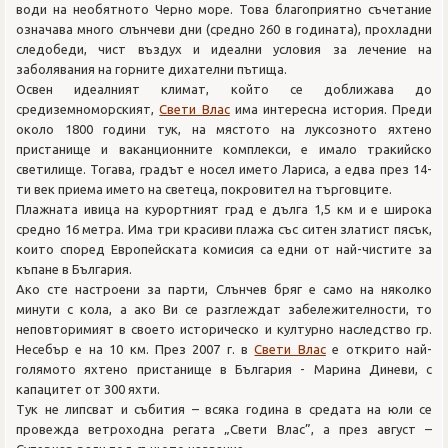
води на необятното Черно море. Това благоприятно съчетание
означава много слънчеви дни (средно 260 в годината), прохладни
следобеди, чист въздух и идеални условия за лечение на
заболявания на горните дихателни пътища.
Освен идеалният климат, който се доближава до
средиземноморският,
Свети Влас
има интересна история. Преди
около 1800 години тук, на мястото на луксозното яхтено
пристанище и ваканционните комплекси, е имало тракийско
светилище. Тогава, градът е носел името Лариса, а едва през 14-
ти век приема името на светеца, покровител на търговците.
Плажната ивица на курортният град е дълга 1,5 км и е широка
средно 16 метра. Има три красиви плажа със ситен златист пясък,
които според Европейската комисия са едни от най-чистите за
къпане в България.
Ако сте настроени за парти, Слънчев бряг е само на няколко
минути с кола, а ако Ви се разглеждат забележителности, то
неповторимият в своето историческо и културно наследство гр.
Несебър е на 10 км. През 2007 г. в
Свети Влас
е открито най-
голямото яхтено пристанище в България - Марина Диневи, с
капацитет от 300 яхти.
Тук не липсват и събития – всяка година в средата на юли се
провежда ветроходна регата „Свети Влас”, а през август –