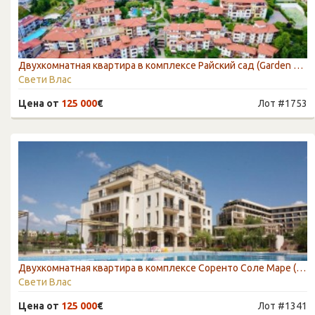
Двухкомнатная квартира в комплексе Райский сад (Garden Of Eden), Святой Влас
Свети Влас
Цена от
125 000
€
Лот #1753
Двухкомнатная квартира в комплексе Соренто Соле Маре (Sorrento Sole Mare), Святой Влас
Свети Влас
Цена от
125 000
€
Лот #1341