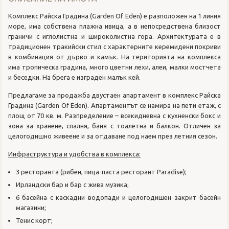
Комплекс Райска Градина (Garden Of Eden) е разположен на 1 линия
море, има собствена плажна ивица, а в непосредствена близост
граничи с иглолистна и широколистна гора. Архитектурата е в
традиционен тракийски стил с характерните керемидени покриви
в комбинация от дърво и камък. На територията на комплекса
има тропическа градина, много цветни лехи, алеи, малки мостчета
и беседки. На брега е изграден малък кей.
Предлагаме за продажба двустаен апартамент в комплекс Райска
Градина (Garden Of Eden). Апартаментът се намира на пети етаж, с
площ от 70 кв. м. Разпределение – всекидневна с кухненски бокс и
зона за хранене, спалня, баня с тоалетна и балкон. Отличен за
целогодишно живеене и за отдаване под наем през летния сезон.
Инфраструктура и удобства в комплекса:
3 ресторанта (рибен, пица-паста ресторант Paradise);
Ирландски бар и бар с жива музика;
6 басейна с каскадни водопади и целогодишен закрит басейн
магазини;
Тенис корт;