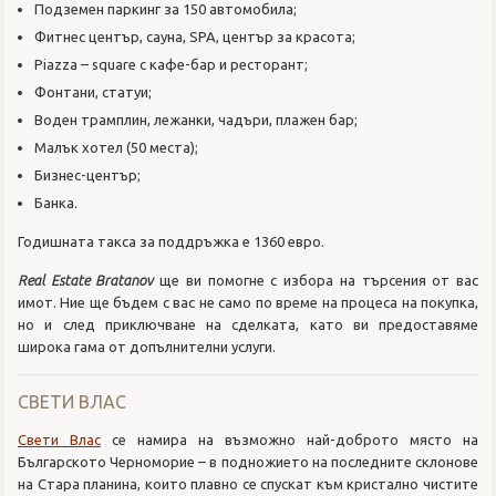
Подземен паркинг за 150 автомобила;
Фитнес център, сауна, SPA, център за красота;
Piazza – square с кафе-бар и ресторант;
Фонтани, статуи;
Воден трамплин, лежанки, чадъри, плажен бар;
Малък хотел (50 места);
Бизнес-център;
Банка.
Годишната такса за поддръжка е 1360 евро.
Real Estate Bratanov
ще ви помогне с избора на търсения от вас
имот. Ние ще бъдем с вас не само по време на процеса на покупка,
но и след приключване на сделката, като ви предоставяме
широка гама от допълнителни услуги.
СВЕТИ ВЛАС
Свети Влас
се намира на възможно най-доброто място на
Българското Черноморие – в подножието на последните склонове
на Стара планина, които плавно се спускат към кристално чистите