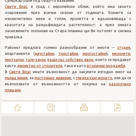
Суперкар рали под същото название.
Свети Влас
е град с европейски облик, който има своето
очарование през всички сезони от годината. Есените са
изключително меки и топли, пролетта е вдъхновяваща с
красотата на разцъфващата растителност, а през зимата
заснежените склонове на Стара планина ще Ви потопят в снежна
приказка.
Районът предлага голямо разнообразие от имоти –
студия
,
апартаменти (
двустайни
,
тристайни
,
многостайни
),
мезонети
,
пентхауси
,
таун-хауси
,
къщи със собствен двор
, които се продават
както
директно от строителя
, така и като
вторични продажби
.
В
Свети Влас
имате възможност да закупите изгодно имот на
първа линия
, за
постоянно живеене
, с
гледка към морето
, или да се
възползвате от възможността от покупка на
разсрочено
плащане
.